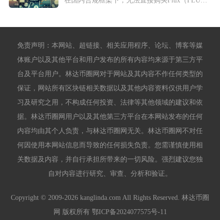
免责声明：本网站、超链接、相关应用程序、论坛、博客等媒
体账户以及其他平台和用户发布的所有内容均来源于第三方平
台及平台用户。林达币圈网对于网站及其内容不作任何类型的
保证，网站所有区块链相关数据以及其他内容资料仅供用户学
习及研究之用，不构成任何投资、法律等其他领域的建议和依
据。林达币圈网用户以及其他第三方平台在本网站发布的任何
内容均由其个人负责，与林达币圈网无关。林达币圈网不对任
何因使用本网站信息而导致的任何损失负责。您需谨慎使用相
关数据及内容，并自行承担所带来的一切风险。强烈建议您独
自对内容进行研究、审查、分析和验证。
Copyright © 2009-2026 kanglinda.com All Rights Reserved. 林达币圈
网 版权所有
鄂ICP备2024077575号-11