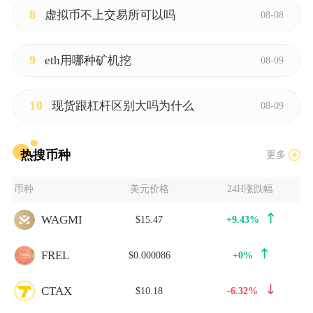
8
虚拟币不上交易所可以吗
08-08
9
eth用哪种矿机挖
08-09
10
现货跟杠杆区别大吗为什么
08-09
热搜币种
更多
币种
美元价格
24H涨跌幅
WAGMI
$15.47
+9.43%
FREL
$0.000086
+0%
CTAX
$10.18
-6.32%