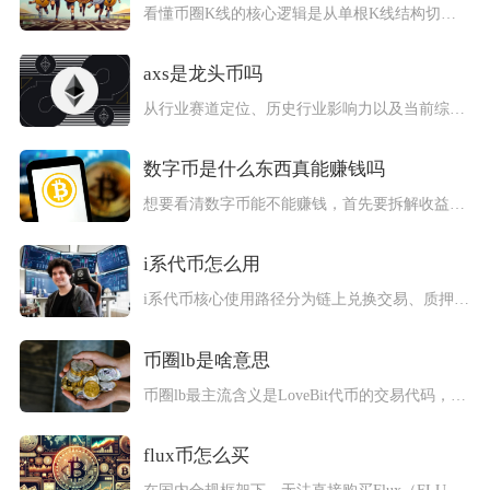
看懂币圈K线的核心逻辑是从单根K线结构切入，搭配K线组合形态...
axs是龙头币吗
从行业赛道定位、历史行业影响力以及当前综合基本面来看，AXS...
数字币是什么东西真能赚钱吗
想要看清数字币能不能赚钱，首先要拆解收益形成的底层逻辑。早期...
i系代币怎么用
i系代币核心使用路径分为链上兑换交易、质押理财、生态功能消耗...
币圈lb是啥意思
币圈lb最主流含义是LoveBit代币的交易代码，同时在社群...
flux币怎么买
在国内合规框架下，无法直接购买Flux（FLUX）。根据中国...