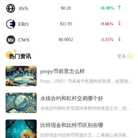
AVA
$0.20
+0.30%
ERO
$11.93
-9.66%
CWS
$0.0052
-3.15%
热门资讯
更多
propy币前景怎么样
Propy（PRO）币具备中长期向好前景，短期波动与政策风险...
永续合约和杠杆交易哪个好
永续合约和杠杆交易没有绝对的优劣之分，经验丰富、擅长短线波段...
比特现金和比特币区别在哪
比特现金与比特币同源分叉，二者核心差异集中在扩容路线、产品定...