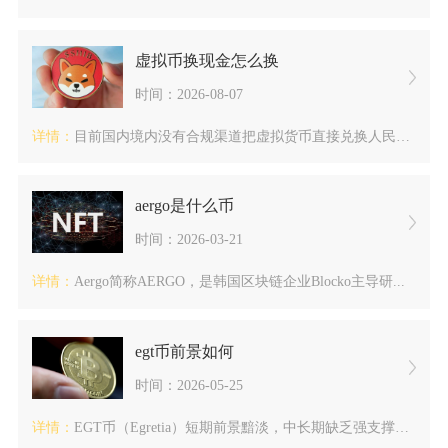
虚拟币换现金怎么换
时间：2026-08-07
详情：
目前国内境内没有合规渠道把虚拟货币直接兑换人民币现金，市面主...
aergo是什么币
时间：2026-03-21
详情：
Aergo简称AERGO，是韩国区块链企业Blocko主导研...
egt币前景如何
时间：2026-05-25
详情：
EGT币（Egretia）短期前景黯淡，中长期缺乏强支撑，整...