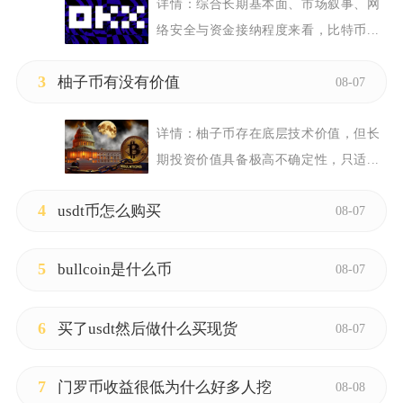
详情：
综合长期基本面、市场叙事、网
络安全与资金接纳程度来看，比特币...
3
柚子币有没有价值
08-07
详情：
柚子币存在底层技术价值，但长
期投资价值具备极高不确定性，只适...
4
usdt币怎么购买
08-07
5
bullcoin是什么币
08-07
6
买了usdt然后做什么买现货
08-07
7
门罗币收益很低为什么好多人挖
08-08