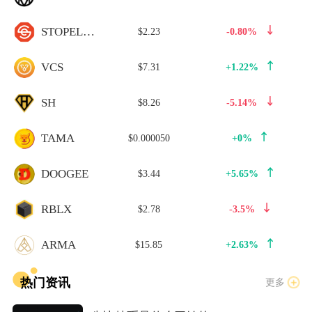
STOPELON
$2.23
-0.80%
VCS
$7.31
+1.22%
SH
$8.26
-5.14%
TAMA
$0.000050
+0%
DOOGEE
$3.44
+5.65%
RBLX
$2.78
-3.5%
ARMA
$15.85
+2.63%
热门资讯
更多