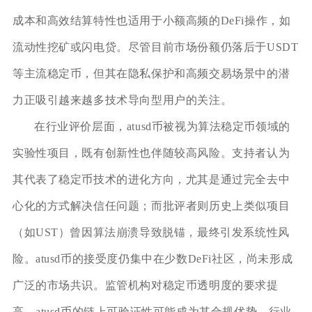
成本和高效结算特性也适用于小额高频的DeFi操作，如
流动性挖矿或闪电贷。尽管目前市场份额仍落后于USDT
等主流稳定币，但其在隐私保护和高频交易场景中的潜
力正吸引越来越多技术导向型用户的关注。
在行业评价层面，atusd币被视为算法稳定币领域的
实验性项目，既有创新性也伴随较高风险。支持者认为
其代表了稳定币技术的进化方向，尤其是通过完全去中
心化的方式解决信任问题；而批评者则历史上类似项目
（如UST）曾因算法崩溃导致脱锚，最终引发系统性风
险。atusd币的接受度仍集中在少数DeFi社区，尚未形成
广泛的市场共识。监管机构对稳定币透明度的要求提
高，atusd币的链上可验证性可能成为其合规优势。行业