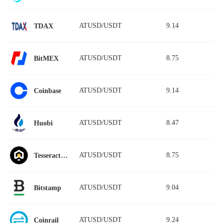
ATUSD/USDT
9.14
TDAX
ATUSD/USDT
8.75
BitMEX
ATUSD/USDT
9.14
Coinbase
ATUSD/USDT
8.47
Huobi
ATUSD/USDT
8.75
Tesseract World
ATUSD/USDT
9.04
Bitstamp
ATUSD/USDT
9.24
Coinrail