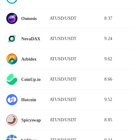
ATUSD/USDT
8.37
Osmosis
ATUSD/USDT
9.24
NovaDAX
ATUSD/USDT
9.62
Arbidex
ATUSD/USDT
8.66
CoinUp.io
ATUSD/USDT
9.52
Hotcoin
ATUSD/USDT
8.85
Spicyswap