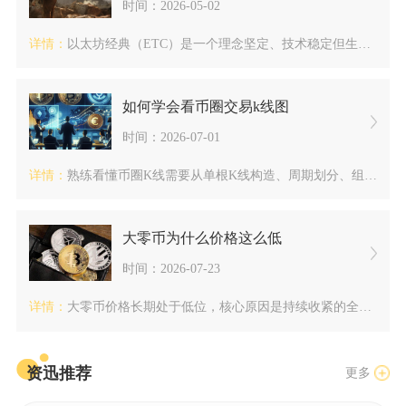
时间：2026-05-02
详情：
以太坊经典（ETC）是一个理念坚定、技术稳定但生态与影响力远...
如何学会看币圈交易k线图
时间：2026-07-01
详情：
熟练看懂币圈K线需要从单根K线构造、周期划分、组合形态、量价...
大零币为什么价格这么低
时间：2026-07-23
详情：
大零币价格长期处于低位，核心原因是持续收紧的全球监管压制市场...
资迅推荐
更多