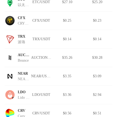
ETC/USDT
$27.10
$25.20
以太经典
CFX
CFX/USDT
$0.25
$0.23
CRYPTOFOREX
TRX
TRX/USDT
$0.14
$0.14
波场
AUCTION
AUCTION/USDT
$35.26
$30.28
Bounce
NEAR
NEAR/USDT
$3.35
$3.09
NEAR Protocol
LDO
LDO/USDT
$3.36
$2.94
Lido DAO (Wormhole)
CRV
CRV/USDT
$0.56
$0.51
Curve DAO Token