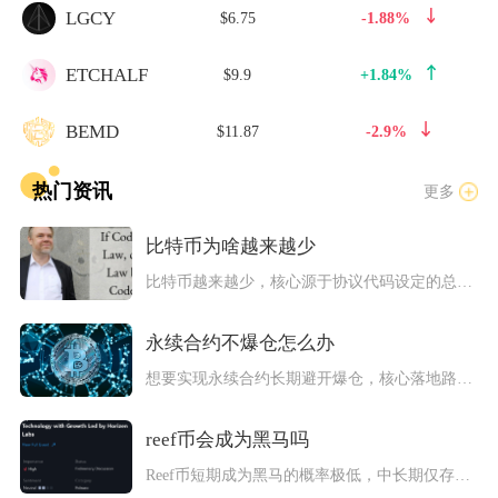
LGCY
$6.75
-1.88%
ETCHALF
$9.9
+1.84%
BEMD
$11.87
-2.9%
热门资讯
更多
比特币为啥越来越少
比特币越来越少，核心源于协议代码设定的总量2100万枚硬顶、...
永续合约不爆仓怎么办
想要实现永续合约长期避开爆仓，核心落地路径是搭配逐仓保证金模...
reef币会成为黑马吗
Reef币短期成为黑马的概率极低，中长期仅存在理论可能性，当...