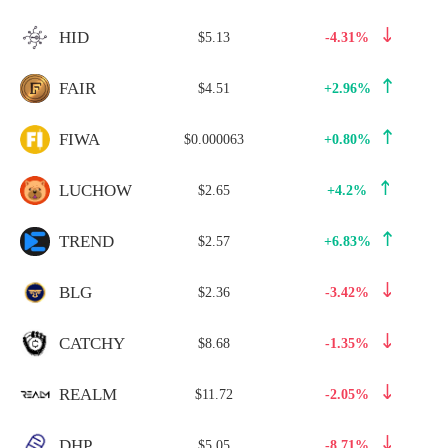
HID
$5.13
-4.31%
FAIR
$4.51
+2.96%
FIWA
$0.000063
+0.80%
LUCHOW
$2.65
+4.2%
TREND
$2.57
+6.83%
BLG
$2.36
-3.42%
CATCHY
$8.68
-1.35%
REALM
$11.72
-2.05%
DHP
$5.05
-8.71%