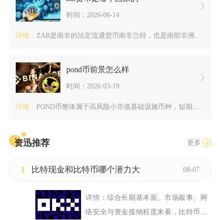
时间：2026-06-14
详情：
ZAR是南非的法定流通货币南非兰特，也是南部非洲多国通用的区...
pond币前景怎么样
时间：2026-03-19
详情：
POND币整体属于高风险小市值基础设施币种，短期前景偏悲观，...
资迅推荐
更多
1
比特现金和比特币哪个潜力大
08-07
详情：
综合长期基本面、市场叙事、网
络安全与资金接纳程度来看，比特币...