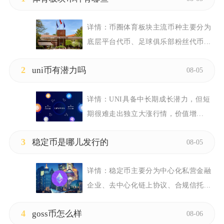
详情：
币圈体育板块主流币种主要分为
底层平台代币、足球俱乐部粉丝代币...
2
uni币有潜力吗
08-05
详情：
UNI具备中长期成长潜力，但短
期很难走出独立大涨行情，价值增...
3
稳定币是哪儿发行的
08-05
详情：
稳定币主要分为中心化私营金融
企业、去中心化链上协议、合规信托...
4
goss币怎么样
08-06