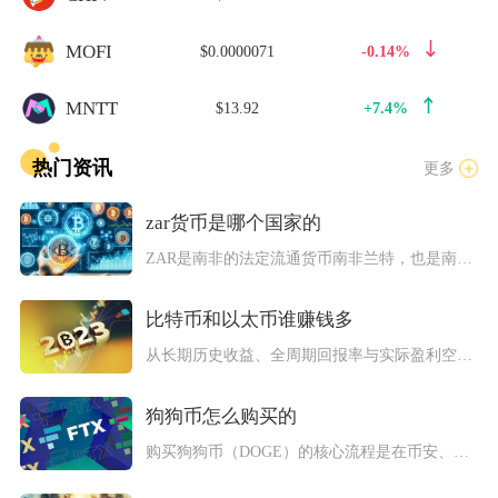
MOFI
$0.0000071
-0.14%
MNTT
$13.92
+7.4%
热门资讯
更多
zar货币是哪个国家的
ZAR是南非的法定流通货币南非兰特，也是南部非洲多国通用的区...
比特币和以太币谁赚钱多
从长期历史收益、全周期回报率与实际盈利空间以太币（ETH）整...
狗狗币怎么购买的
购买狗狗币（DOGE）的核心流程是在币安、OKX等正规加密货...