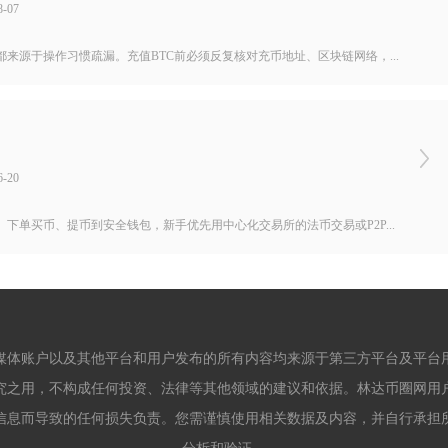
-07
源于操作习惯疏漏。充值BTC前必须反复核对充币地址、区块链网络，...
-20
单买币、提币到安全钱包，新手优先用中心化交易所的法币交易或P2P...
媒体账户以及其他平台和用户发布的所有内容均来源于第三方平台及平台
究之用，不构成任何投资、法律等其他领域的建议和依据。林达币圈网用
信息而导致的任何损失负责。您需谨慎使用相关数据及内容，并自行承担