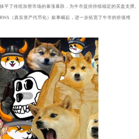
抹平了传统加密市场的暴涨暴跌，为牛市提供持续稳定的买盘支撑
熟、RWA（真实资产代币化）叙事崛起，进一步拓宽了牛市的价值维