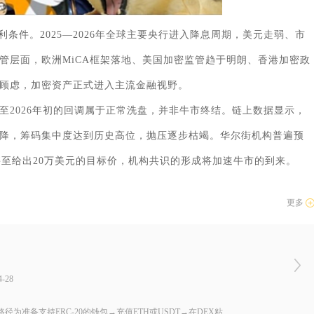
条件。2025—2026年全球主要央行进入降息周期，美元走弱、市
管层面，欧洲MiCA框架落地、美国加密监管趋于明朗、香港加密政
顾虑，加密资产正式进入主流金融视野。
末至2026年初的回调属于正常洗盘，并非牛市终结。链上数据显示，
降，筹码集中度达到历史高位，抛压逐步枯竭。华尔街机构普遍预
坦甚至给出20万美元的目标价，机构共识的形成将加速牛市的到来。
更多
-28
备支持ERC-20的钱包→充值ETH或USDT→在DEX粘...