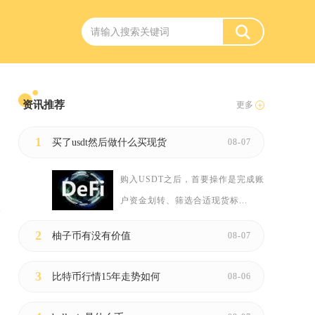
资讯推荐
更多
1
买了usdt然后做什么买现货
08-07
购入USDT之后，首要操作是完成账
户资金划转、筛选合适现货标...
2
柚子币有没有价值
08-07
3
比特币行情15年走势如何
08-06