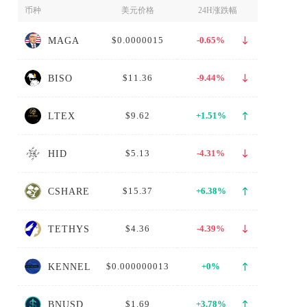
币种
美元价格
24H涨跌幅
$0.0000015
-0.65%
MAGA
$11.36
-9.44%
BISO
$9.62
+1.51%
LTEX
$5.13
-4.31%
HID
$15.37
+6.38%
CSHARE
$4.36
-4.39%
TETHYS
$0.000000013
+0%
KENNEL
$1.69
+3.78%
BNUSD