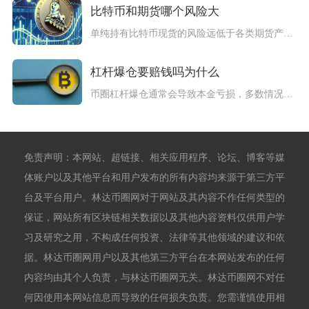
比特币和期货哪个风险大
单纯持有比特币现货的风险远低于各类期货产品，无论是传统大宗商...
杠杆爆仓要赔钱吗为什么
币圈杠杆爆仓通常会导致本金亏损，多数情况下仅损失账户内保证金...
免责声明：本网站、超链接、相关应用程序、论坛、博客等媒
体账户以及其他平台和用户发布的所有内容均来源于第三方平
台及平台用户。林达币圈网对于网站及其内容不作任何类型的
保证，网站所有区块链相关数据以及其他内容资料仅供用户学
习及研究之用，不构成任何投资、法律等其他领域的建议和依
据。林达币圈网用户以及其他第三方平台在本网站发布的任何
内容均由其个人负责，与林达币圈网无关。林达币圈网不对任
何因使用本网站信息而导致的任何损失负责。您需谨慎使用相