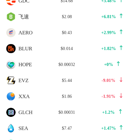
GDC
$14.68
+3.48%
飞速
$2.08
+6.81%
AERO
$0.43
+2.99%
BLUR
$0.014
+1.82%
HOPE
$0.00032
+0%
EVZ
$5.44
-9.01%
XXA
$1.86
-1.91%
GLCH
$0.00031
+1.2%
SEA
$7.47
+1.47%