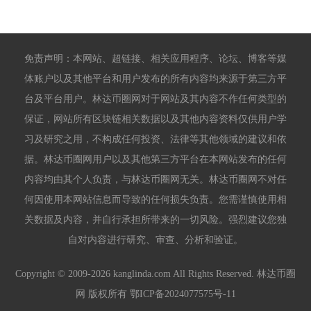
免责声明：本网站、超链接、相关应用程序、论坛、博客等媒
体账户以及其他平台和用户发布的所有内容均来源于第三方平
台及平台用户。林达币圈网对于网站及其内容不作任何类型的
保证，网站所有区块链相关数据以及其他内容资料仅供用户学
习及研究之用，不构成任何投资、法律等其他领域的建议和依
据。林达币圈网用户以及其他第三方平台在本网站发布的任何
内容均由其个人负责，与林达币圈网无关。林达币圈网不对任
何因使用本网站信息而导致的任何损失负责。您需谨慎使用相
关数据及内容，并自行承担所带来的一切风险。强烈建议您独
自对内容进行研究、审查、分析和验证。
Copyright © 2009-2026 kanglinda.com All Rights Reserved. 林达币圈
网 版权所有
鄂ICP备2024077575号-11