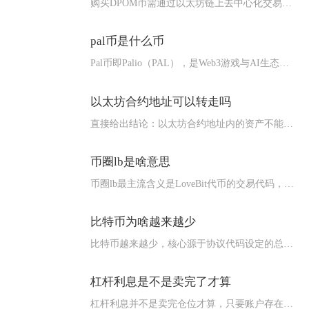
购买DPOM币需通过以太坊链上去中心化交易所完成，核心路径为...
pal币是什么币
Pal币即Palio（PAL），是Web3游戏与AI生态项目...
以太坊合约地址可以转走吗
直接给出结论：以太坊合约地址内的资产不能随意转走，能否提取完...
币圈lb是啥意思
币圈lb最主流含义是LoveBit代币的交易代码，同时在社群...
比特币为啥越来越少
比特币越来越少，核心源于协议代码设定的总量2100万枚硬顶、...
杠杆利息是不是卖完了才算
杠杆利息并不是卖完仓位才算，只要账户存在未偿还的借币负债，利...