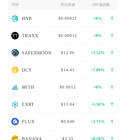
币种
美元价格
24H涨跌幅
$0.00021
+0%
HNB
$0.00012
+0%
TRAXX
$12.96
+1.52%
SAFERMOON
$14.43
+7.89%
DCY
$0.0012
+0%
MITH
$13.84
+1.56%
EXRT
$0.040
+1.73%
FLUX
$3.52
+0.20%
BANANA