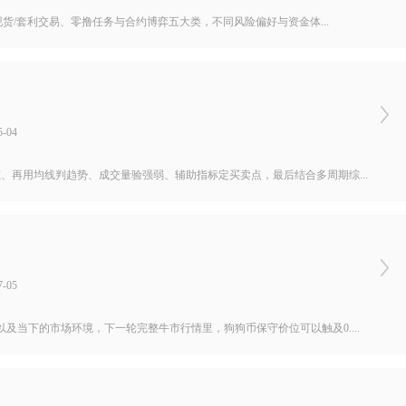
现货/套利交易、零撸任务与合约博弈五大类，不同风险偏好与资金体...
-04
、再用均线判趋势、成交量验强弱、辅助指标定买卖点，最后结合多周期综...
-05
当下的市场环境，下一轮完整牛市行情里，狗狗币保守价位可以触及0....