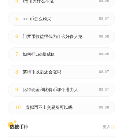
4
zrx币为什么不涨
08-08
5
usdt币怎么购买
08-07
6
门罗币收益很低为什么好多人挖
08-08
7
如何把usdt换成ht
08-08
8
莱特币以后还会涨吗
08-07
9
比特现金和比特币哪个潜力大
08-07
10
虚拟币不上交易所可以吗
08-08
热搜币种
更多
天