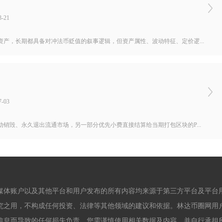
-21
产，长期都具备对冲法币贬值的叙事逻辑，但资产属性、波动特征、定价逻...
-03
销毁、永久退出流通市场，另一部分优先小费直接结算给当期打包区块的P...
媒体账户以及其他平台和用户发布的所有内容均来源于第三方平台及平台
究之用，不构成任何投资、法律等其他领域的建议和依据。林达币圈网用
信息而导致的任何损失负责。您需谨慎使用相关数据及内容，并自行承担