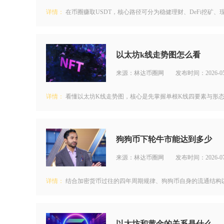
详情：
在币圈赚取USDT，核心路径可分为稳健理财、DeFi挖矿、
以太坊k线走势图怎么看
来源：林达币圈网
发布时间：2026-05
详情：
看懂以太坊K线走势图，核心是先掌握单根K线四要素与形态
狗狗币下轮牛市能达到多少
来源：林达币圈网
发布时间：2026-07
详情：
结合加密货币过往的四年周期规律、狗狗币自身的流通结构以及
以太坊和黄金的关系是什么