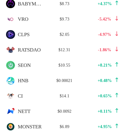
BABYMETA
$8.73
+4.37%
VRO
$9.73
-5.42%
CLPS
$2.05
-4.97%
RATSDAO
$12.31
-1.86%
SEON
$10.55
+8.21%
HNB
$0.00021
+0.48%
CI
$14.1
+0.65%
NETT
$0.0092
+0.11%
MONSTER
$6.89
+4.95%