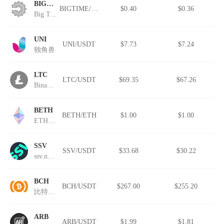
BIGTIME
BIGTIME/USDT
$0.40
$0.36
Big Time
UNI
UNI/USDT
$7.73
$7.24
独角兽
LTC
LTC/USDT
$69.35
$67.26
Binance-Peg Litecoin
BETH
BETH/ETH
$1.00
$1.00
ETH2挖矿
SSV
SSV/USDT
$33.68
$30.22
ssv.network
BCH
BCH/USDT
$267.00
$255.20
比特现金
ARB
ARB/USDT
$1.99
$1.81