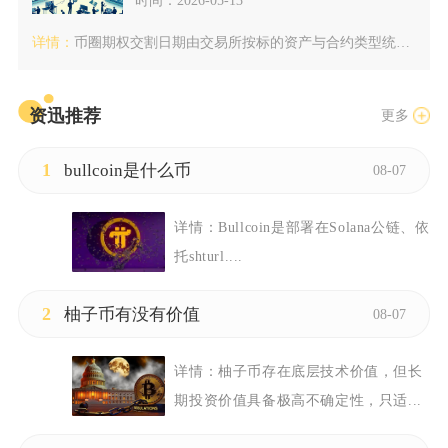
时间：2026-05-13
详情：
币圈期权交割日期由交易所按标的资产与合约类型统一制定，核心遵...
资迅推荐
更多
1
bullcoin是什么币
08-07
详情：
Bullcoin是部署在Solana公链、依
托shturl....
2
柚子币有没有价值
08-07
详情：
柚子币存在底层技术价值，但长
期投资价值具备极高不确定性，只适...