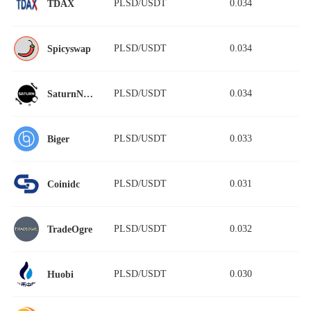
PLSD/USDT
0.034
TDAX
PLSD/USDT
0.034
Spicyswap
PLSD/USDT
0.034
SaturnNetwork
PLSD/USDT
0.033
Biger
PLSD/USDT
0.031
Coinidc
PLSD/USDT
0.032
TradeOgre
PLSD/USDT
0.030
Huobi