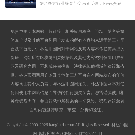
综合多方行业核查与交易者反馈，Nivex交易所整体合规存疑、...
免责声明：本网站、超链接、相关应用程序、论坛、博客等媒
体账户以及其他平台和用户发布的所有内容均来源于第三方平
台及平台用户。林达币圈网对于网站及其内容不作任何类型的
保证，网站所有区块链相关数据以及其他内容资料仅供用户学
习及研究之用，不构成任何投资、法律等其他领域的建议和依
据。林达币圈网用户以及其他第三方平台在本网站发布的任何
内容均由其个人负责，与林达币圈网无关。林达币圈网不对任
何因使用本网站信息而导致的任何损失负责。您需谨慎使用相
关数据及内容，并自行承担所带来的一切风险。强烈建议您独
自对内容进行研究、审查、分析和验证。
Copyright © 2009-2026 kanglinda.com All Rights Reserved. 林达币圈
网 版权所有
鄂ICP备2024077575号-11