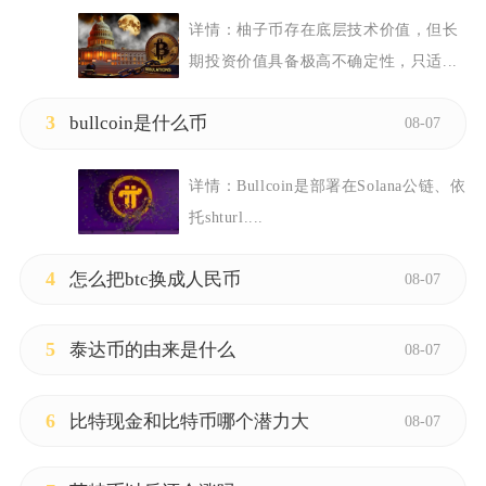
详情：
柚子币存在底层技术价值，但长
期投资价值具备极高不确定性，只适...
3
bullcoin是什么币
08-07
详情：
Bullcoin是部署在Solana公链、依
托shturl....
4
怎么把btc换成人民币
08-07
5
泰达币的由来是什么
08-07
6
比特现金和比特币哪个潜力大
08-07