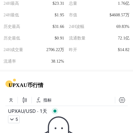
24H最高
$23.31
总量
1.76亿
24H最低
$1.95
市值
$4608.57万
历史最高
$31.66
24H波幅
69.83%
历史最低
$0.91
流通数量
72.1亿
24H成交量
2706.22万
昨开
$14.82
流通率
38.12%
UPXAU币行情