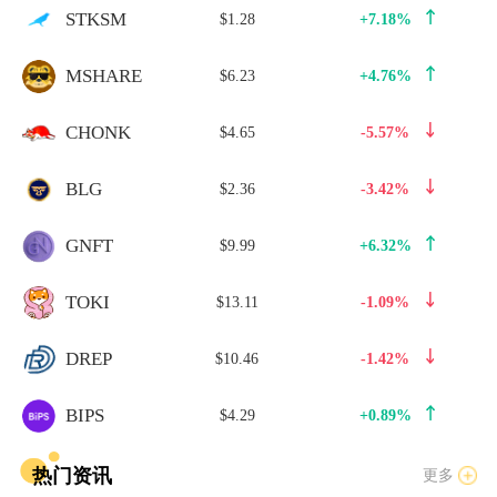
STKSM
$1.28
+7.18%
MSHARE
$6.23
+4.76%
CHONK
$4.65
-5.57%
BLG
$2.36
-3.42%
GNFT
$9.99
+6.32%
TOKI
$13.11
-1.09%
DREP
$10.46
-1.42%
BIPS
$4.29
+0.89%
热门资讯
更多