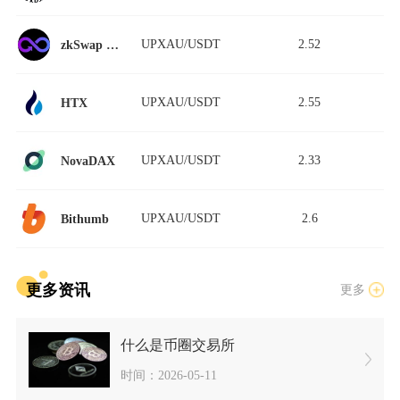
UPXAU/USDT
2.52
zkSwap Finance StableSwap
UPXAU/USDT
2.55
HTX
UPXAU/USDT
2.33
NovaDAX
UPXAU/USDT
2.6
Bithumb
更多资讯
更多
什么是币圈交易所
时间：2026-05-11