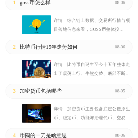
1
goss币怎么样
08-06
详情：
综合链上数据、交易所行情与项
目落地信息来看，GOSS币整体投...
2
比特币行情15年走势如何
08-06
详情：
比特币自诞生至今十五年整体走
出了震荡上行、牛熊交替、底部不断...
3
加密货币包括哪些
08-05
详情：
加密货币主要包含底层公链原生
币、稳定币、功能与治理代币、交易...
4
币圈的一刀是啥意思
08-06