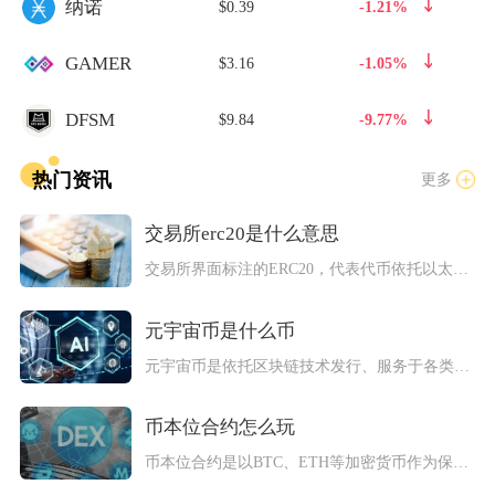
纳诺
$0.39
-1.21%
GAMER
$3.16
-1.05%
DFSM
$9.84
-9.77%
热门资讯
更多
交易所erc20是什么意思
交易所界面标注的ERC20，代表代币依托以太坊主网、遵循EI...
元宇宙币是什么币
元宇宙币是依托区块链技术发行、服务于各类虚拟世界生态的应用型...
币本位合约怎么玩
币本位合约是以BTC、ETH等加密货币作为保证金、计价与结算...