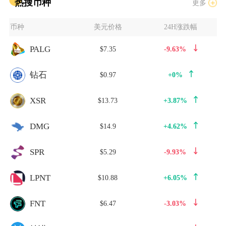
热搜币种
更多
币种
美元价格
24H涨跌幅
PALG
$7.35
-9.63%
钻石
$0.97
+0%
XSR
$13.73
+3.87%
DMG
$14.9
+4.62%
SPR
$5.29
-9.93%
LPNT
$10.88
+6.05%
FNT
$6.47
-3.03%